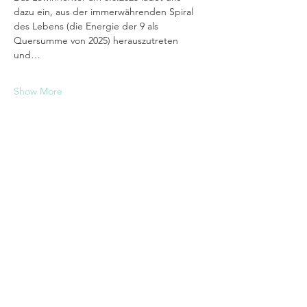
dazu ein, aus der immerwährenden Spiral 
des Lebens (die Energie der 9 als 
Quersumme von 2025) herauszutreten 
und…
Show More
Tickets
Sale ended
Ticket type
Kombiticket
More info
Price
€77.77
+€1.94 ticket service fee