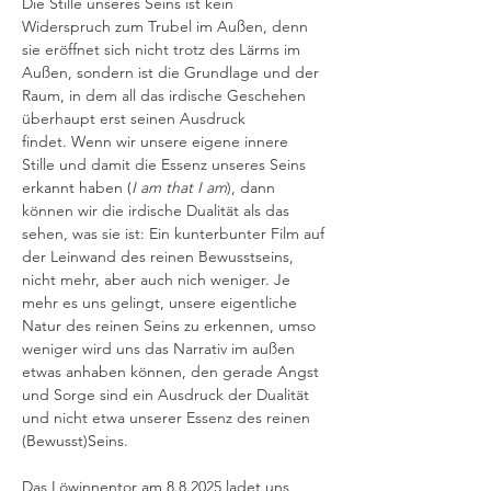
Die Stille unseres Seins ist kein 
Widerspruch zum Trubel im Außen, denn 
sie eröffnet sich nicht trotz des Lärms im 
Außen, sondern ist die Grundlage und der 
Raum, in dem all das irdische Geschehen 
überhaupt erst seinen Ausdruck 
findet. Wenn wir unsere eigene innere 
Stille und damit die Essenz unseres Seins 
erkannt haben (
I am that I am
), dann 
können wir die irdische Dualität als das 
sehen, was sie ist: Ein kunterbunter Film auf 
der Leinwand des reinen Bewusstseins, 
nicht mehr, aber auch nich weniger. Je 
mehr es uns gelingt, unsere eigentliche 
Natur des reinen Seins zu erkennen, umso 
weniger wird uns das Narrativ im außen 
etwas anhaben können, den gerade Angst 
und Sorge sind ein Ausdruck der Dualität 
und nicht etwa unserer Essenz des reinen 
(Bewusst)Seins. 
Das Löwinnentor am 8.8.2025 ladet uns 