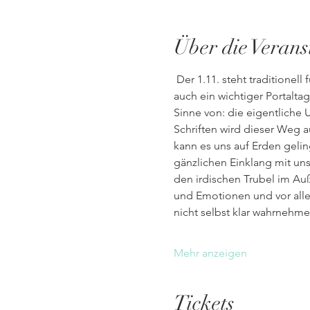
Über die Verans
 Der 1.11. steht traditionell für den Tag der irdischen Sterblichkeit und der Auferstehung der Toten. Gleichzeitig ist es 
auch ein wichtiger Portaltag
Sinne von: die eigentliche 
Schriften wird dieser Weg au
kann es uns auf Erden geli
gänzlichen Einklang mit un
den irdischen Trubel im Au
und Emotionen und vor alle
nicht selbst klar wahrnehm
Mehr anzeigen
Tickets