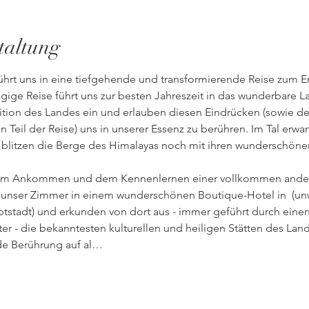
taltung
ührt uns in eine tiefgehende und transformierende Reise zum 
gige Reise führt uns zur besten Jahreszeit in das wunderbare L
adition des Landes ein und erlauben diesen Eindrücken (sowie de
n Teil der Reise) uns in unserer Essenz zu berühren. Im Tal erw
blitzen die Berge des Himalayas noch mit ihren wunderschönen
dem Ankommen und dem Kennenlernen einer vollkommen ander
 unser Zimmer in einem wunderschönen Boutique-Hotel in 
 (u
ptstadt) und erkunden von dort aus - immer geführt durch eine
er - die bekanntesten kulturellen und heiligen Stätten des Lan
de Berührung auf al…