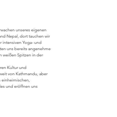
Erwachen unseres eigenen 
and Nepal, dort tauchen wir 
r intensiven Yoga- und 
arten uns bereits angenehme 
 weißen Spitzen in der 
en Kultur und 
nweit von Kathmandu, aber 
n einheimischen, 
des und eröffnen uns 