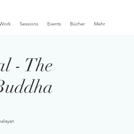
Work
Sessions
Events
Bücher
Mehr
l - The
 Buddha
malayan