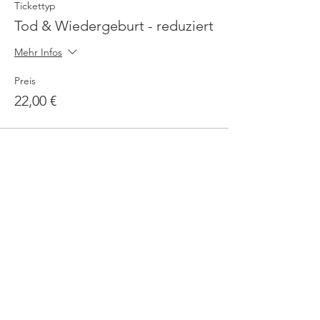
Tickettyp
Tod & Wiedergeburt - reduziert
Mehr Infos
Preis
22,00 €
Verkauf beendet
Tickettyp
Tod & Wiedergeburt -
supporter
Mehr Infos
Preis
44,00 €