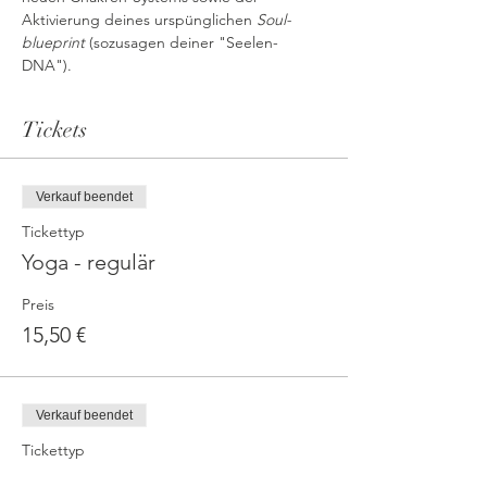
Aktivierung deines urspünglichen 
Soul-
blueprint
 (sozusagen deiner "Seelen-
DNA").
Tickets
Verkauf beendet
Tickettyp
Yoga - regulär
Preis
15,50 €
Verkauf beendet
Tickettyp
Yoga - reduziert