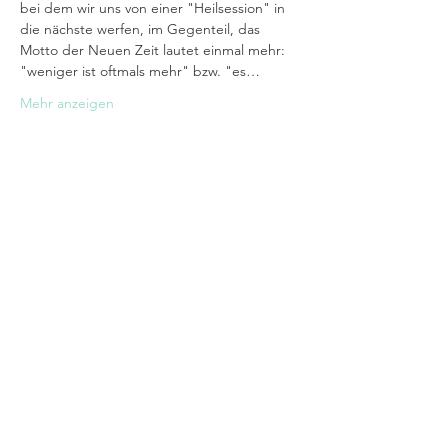
bei dem wir uns von einer "Heilsession" in 
die nächste werfen, im Gegenteil, das 
Motto der Neuen Zeit lautet einmal mehr: 
"weniger ist oftmals mehr" bzw. "es…
Mehr anzeigen
Tickets
Verkauf beendet
Tickettyp
Now! (live aus Portugal)
Mehr Infos
Preis
Wunschpreis