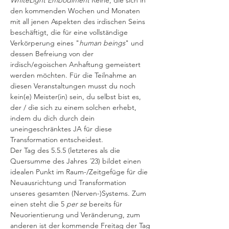
WhiteLight Embodiment
 Reihe, die sich in 
den kommenden Wochen und Monaten 
mit all jenen Aspekten des irdischen Seins 
beschäftigt, die für eine vollständige 
Verkörperung eines "
human beings
" und 
dessen Befreiung von der 
irdisch/egoischen Anhaftung gemeistert 
werden möchten. Für die Teilnahme an 
diesen Veranstaltungen musst du noch 
kein(e) Meister(in) sein, du selbst bist es, 
der / die sich zu einem solchen erhebt, 
indem du dich durch dein 
uneingeschränktes JA für diese 
Transformation entscheidest.
Der Tag des 5.5.5 (letzteres als die 
Quersumme des Jahres ´23) bildet einen 
idealen Punkt im Raum-/Zeitgefüge für die 
Neuausrichtung und Transformation 
unseres gesamten (Nerven-)Systems. Zum 
einen steht die 5 
per se
 bereits für 
Neuorientierung und Veränderung, zum 
anderen ist der kommende Freitag der Tag 