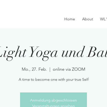
Home
About
WL 
ight Yoga und Ba
Mo., 27. Feb.
  |  
online via ZOOM
A time to become one with your true Self
Anmeldung abgeschlossen
Veranstaltungen ansehen