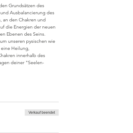
 den Grundsätzen des 
g und Ausbalancierung des 
ss, an den Chakren und 
auf die Energien der neuen 
len Ebenen des Seins. 
 um unseren pysischen wie 
eine Heilung, 
Chakren innerhalb des 
agen deiner "Seelen-
Verkauf beendet