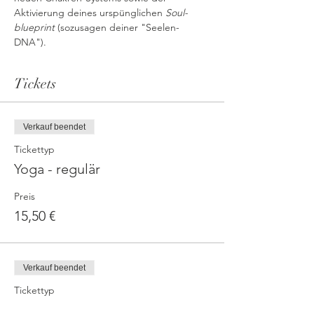
Aktivierung deines urspünglichen 
Soul-
blueprint
 (sozusagen deiner "Seelen-
DNA").
Tickets
Verkauf beendet
Tickettyp
Yoga - regulär
Preis
15,50 €
Verkauf beendet
Tickettyp
Yoga - reduziert