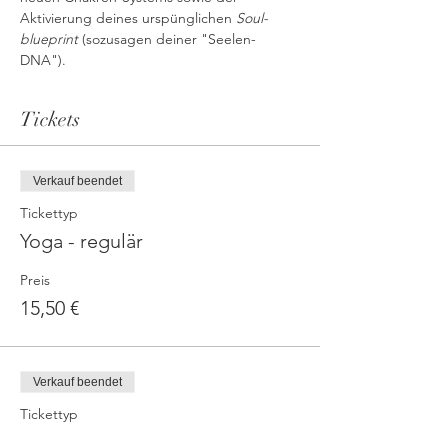
Aktivierung deines urspünglichen 
Soul-
blueprint
 (sozusagen deiner "Seelen-
DNA").
Tickets
Verkauf beendet
Tickettyp
Yoga - regulär
Preis
15,50 €
Verkauf beendet
Tickettyp
Yoga - reduziert